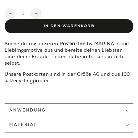
Anzahl
Verringere
Erhöhe
die
die
IN DEN WARENKORB
Menge
Menge
für
für
Suche dir aus unseren
Postkarten
by MARINA deine
MERRY
MERRY
Lieblingsmotive aus und bereite deinen Liebsten
CHRISTMAS
CHRISTMAS
eine kleine Freude – oder du behältst sie einfach
—
—
selbst.
POSTKARTE
POSTKARTE
Unsere Postkarten sind in der Größe A6 und aus 100
% Recyclingpapier.
ANWENDUNG
MATERIAL