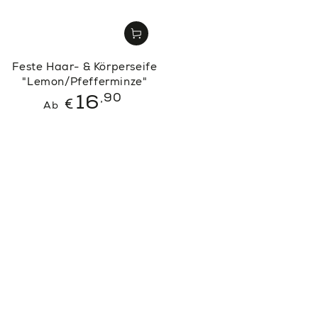
Feste Haar- & Körperseife
"Lemon/Pfefferminze"
Regulärer
,90
16
€
Ab
Preis