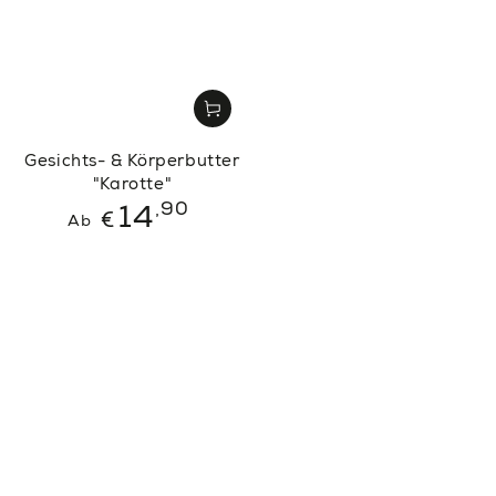
Gesichts- & Körperbutter
"Karotte"
Regulärer
,90
14
€
Ab
Preis