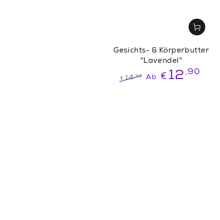
Gesichts- & Körperbutter
"Lavendel"
,90
12
€
,90
Ab
14
€
Regulärer
Verkaufspreis
Preis