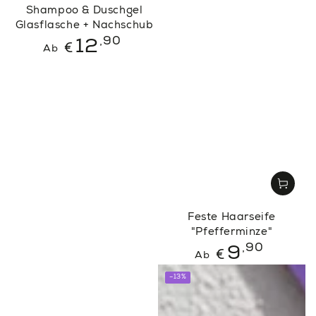
Shampoo & Duschgel
Glasflasche + Nachschub
Regulärer
,90
12
€
Ab
Preis
Feste Haarseife
"Pfefferminze"
Regulärer
,90
9
€
Ab
Preis
–13%