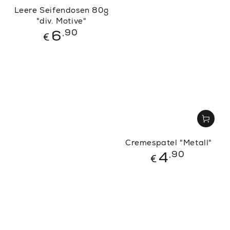
Leere Seifendosen 80g
"div. Motive"
Regulärer
,90
6
€
Preis
Cremespatel "Metall"
Regulärer
,90
4
€
Preis