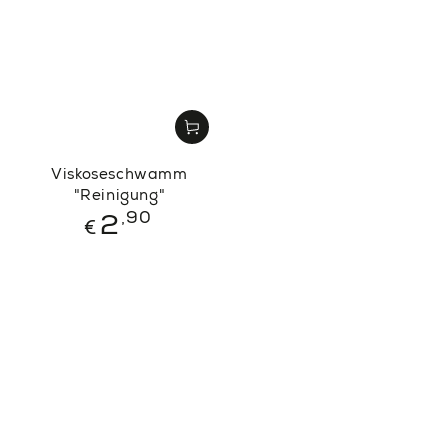
Viskoseschwamm
"Reinigung"
Regulärer
,90
2
€
Preis