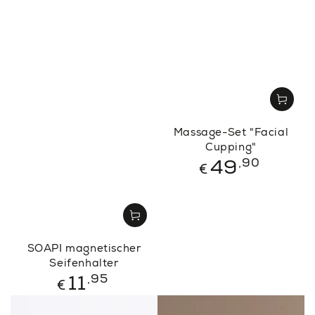
Massage-Set "Facial
Cupping"
Regulärer
,90
49
€
Preis
SOAPI magnetischer
Seifenhalter
Regulärer
,95
11
€
Preis