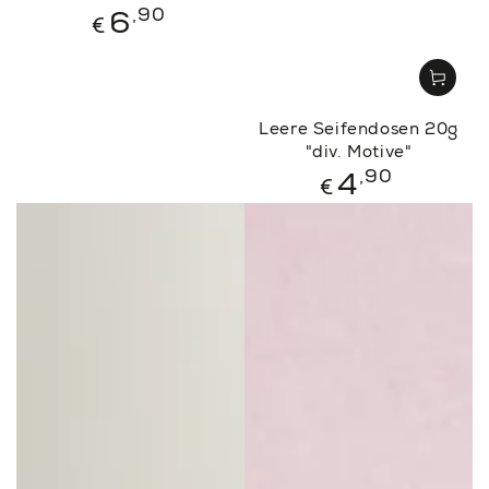
Regulärer
,90
6
€
Preis
Leere Seifendosen 20g
"div. Motive"
Regulärer
,90
4
€
Preis