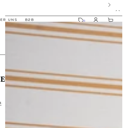
SPEZIELLE ANGEBOTE
Warenkorb
ER UNS
B2B
E
d
.