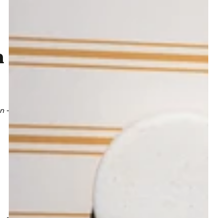
...
n -