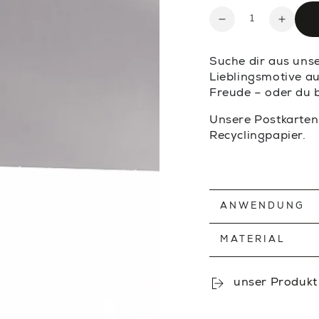
Anzahl
Verringere
Erhöh
die
die
Menge
Meng
Suche dir aus uns
für
für
Lieblingsmotive au
DRÜCK
DRÜC
Freude – oder du b
DICH
DICH
Unsere Postkarten
—
—
Recyclingpapier.
POSTKARTE
POST
ANWENDUNG
MATERIAL
unser Produkt 