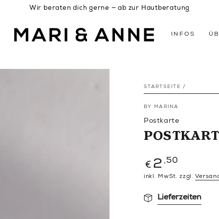
Wir beraten dich gerne — ab zur Hautberatung
INFOS
ÜB
STARTSEITE
/
BY MARINA
Postkarte
POSTKART
Regulärer
,50
2
€
Preis
inkl. MwSt. zzgl.
Versan
Lieferzeiten