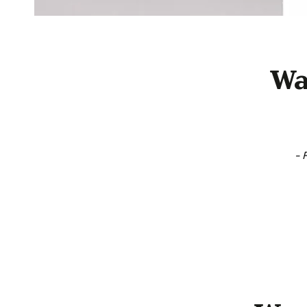
Wa
New content loaded
- 