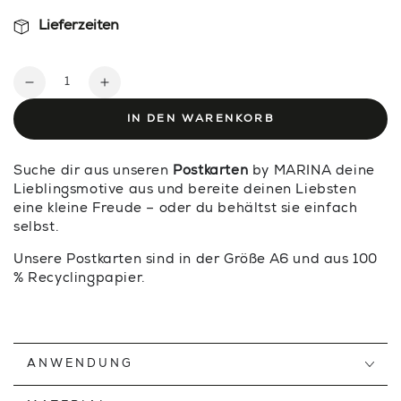
Lieferzeiten
Anzahl
Verringere
Erhöhe
die
die
IN DEN WARENKORB
Menge
Menge
für
für
Suche dir aus unseren
Postkarten
by MARINA deine
BEE
BEE
Lieblingsmotive aus und bereite deinen Liebsten
HÄPPY
HÄPPY
eine kleine Freude – oder du behältst sie einfach
—
—
selbst.
POSTKARTE
POSTKARTE
Unsere Postkarten sind in der Größe A6 und aus 100
% Recyclingpapier.
ANWENDUNG