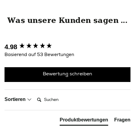
Was unsere Kunden sagen ...
4.98
New content loaded
Basierend auf 53 Bewertungen
Bewertung schreiben
Suchen:
Sortieren
Produktbewertungen
Fragen