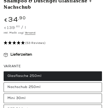
Shampoo & Duschgel Glasflasche +
Nachschub
Regulärer
,90
34
€
Preis
,60
Stückpreis
pro
139
/
l
€
inkl. MwSt. zzgl.
Versand
.
(53 Reviews)
Lieferzeiten
VARIANTE
Glasflasche 250ml
Variante
ausverkauft
oder
Nachschub 250ml
nicht
Variante
verfügbar
ausverkauft
oder
Mini 30ml
nicht
Variante
verfügbar
ausverkauft
oder