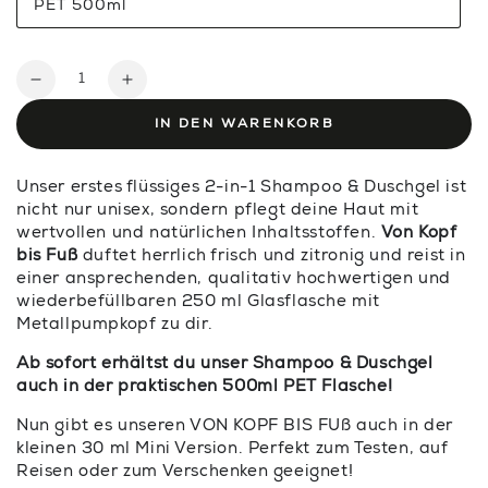
PET 500ml
nicht
Variante
verfügbar
ausverkauft
oder
nicht
Anzahl
verfügbar
Verringere
Erhöhe
die
die
IN DEN WARENKORB
Menge
Menge
für
für
Unser erstes flüssiges 2-in-1 Shampoo & Duschgel ist
VON
VON
nicht nur unisex, sondern pflegt deine Haut mit
KOPF
KOPF
wertvollen und natürlichen Inhaltsstoffen.
Von Kopf
BIS
BIS
bis Fuß
duftet herrlich frisch und zitronig und reist in
FUß
FUß
einer ansprechenden, qualitativ hochwertigen und
—
—
wiederbefüllbaren 250 ml Glasflasche mit
Shampoo
Shampoo
Metallpumpkopf zu dir.
&amp;
&amp;
Duschgel
Duschgel
Ab sofort erhältst du unser Shampoo & Duschgel
auch in der praktischen 500ml PET Flasche!
Glasflasche
Glasflasche
+
+
Nun gibt es unseren VON KOPF BIS FUß auch in der
Nachschub
Nachschub
kleinen 30 ml Mini Version. Perfekt zum Testen, auf
Reisen oder zum Verschenken geeignet!